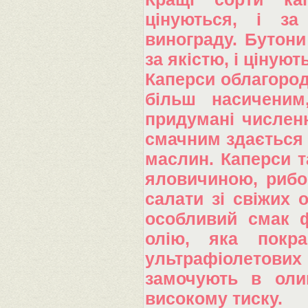
цінуються, і за
винограду. Бутон
за якістю, і ціную
Каперси облагород
більш насиченим
придумані численн
смачним здається 
маслин. Каперси 
яловичиною, рибо
салати зі свіжих 
особливий смак ф
олію, яка покр
ультрафіолетових
замочують в олив
високому тиску.