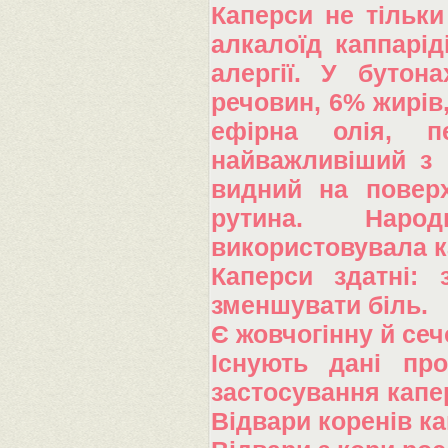
Каперси не тільки
алкалоїд каппарід
алергії. У бутон
речовин, 6% жирів,
ефірна олія, п
найважливіший з н
видний на поверх
рутина. Наро
використовувала ка
Каперси здатні: 
зменшувати біль.
Є жовчогінну й сеч
Існують дані про
застосування капе
Відвари коренів к