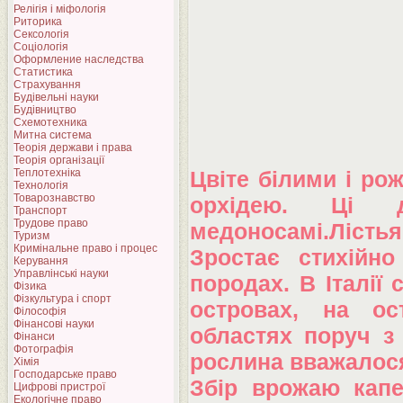
Релігія і міфологія
Риторика
Сексологія
Соціологія
Оформление наследства
Статистика
Страхування
Будівельні науки
Будівництво
Схемотехника
Митна система
Теорія держави і права
Теорія організації
Теплотехніка
Цвіте білими і ро
Технологія
Товарознавство
орхідею. Ці 
Транспорт
Трудове право
медоносамі.Лістья
Туризм
Кримінальне право і процес
Зростає стихійно
Керування
Управлінські науки
породах. В Італії 
Фізика
Фізкультура і спорт
островах, на ос
Філософія
Фінансові науки
областях поруч з 
Фінанси
Фотографія
рослина вважалос
Хімія
Господарське право
Збір врожаю капер
Цифрові пристрої
Екологічне право