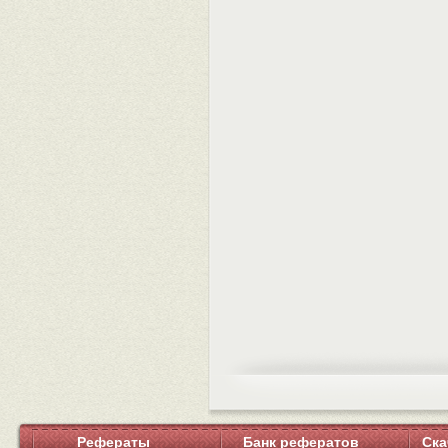
Рефераты
Банк рефератов
Ска