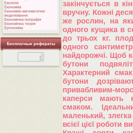
закінчується в кі
Екологія
Економіка
вручну. Кожні деся
Економіко-математичне
моделювання
же рослин, на яки
Економічна географія
Економічна теорія
одного кущика в с
Ергономіка
до трьох кг. плод
Бесплатные рефераты
одного сантимет
найдорожчі. Щоб ка
бутони подвялі
Характерний смак
бутони дозріва
привабливим-морсь
каперси мають к
смаком. Ідеаль
маленький, злегка
всієї цієї роботи 
Кращі сорти ка