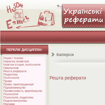
ПЕРЕЛІК ДИСЦИПЛІН:
Каперси
Наука і техніка
Нарисна геометрія
Новітня історія, політологія
Оккультизм
Решта реферати
Педагогіка
Решта реферати
Політологія
Право
Право, юриспруденція
Підприємництво
Промисловість, виробництво
Психологія
Психологія, педагогіка
Радіоелектроніка
Реклама