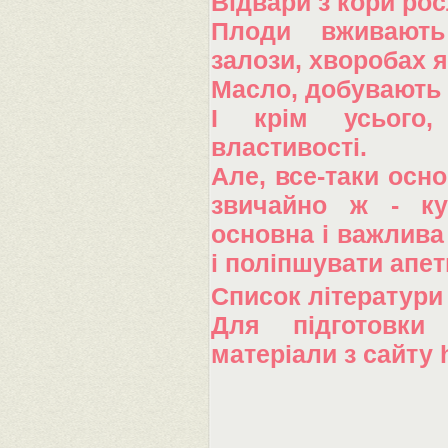
Відвари з кори рос
Плоди вживають
залози, хворобах яс
Масло, добувають і
І крім усього,
властивості.
Але, все-таки осн
звичайно ж - кул
основна і важлива
і поліпшувати апет
Список літератури
Для підготовки
матеріали з сайту 