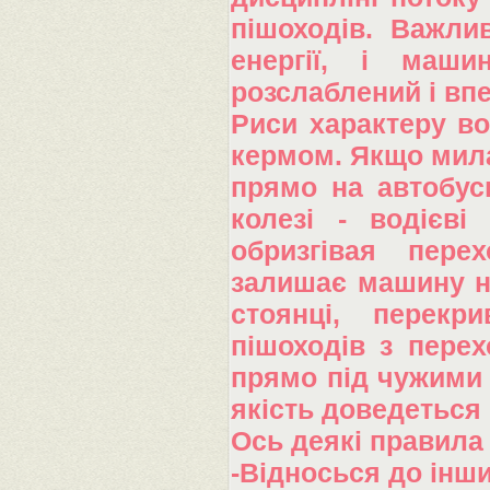
пішоходів. Важли
енергії, і маш
розслаблений і впе
Риси характеру во
кермом. Якщо мила
прямо на автобусн
колезі - водієві
обризгівая пере
залишає машину на
стоянці, перекр
пішоходів з перех
прямо під чужими в
якість доведеться 
Ось деякі правила 
-Відносься до інши