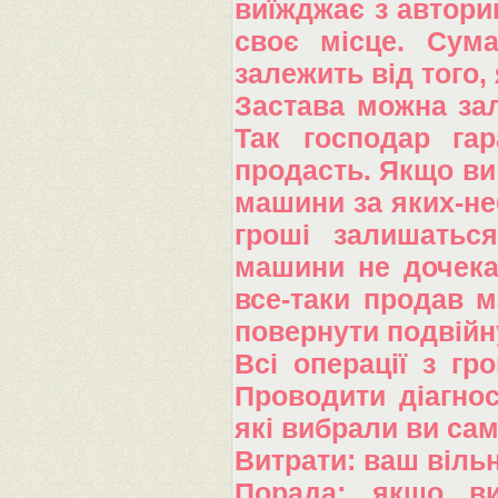
виїжджає з авторин
своє місце. Сума
залежить від того,
Застава можна за
Так господар га
продасть. Якщо ви 
машини за яких-не
гроші залишатьс
машини не дочека
все-таки продав м
повернути подвійн
Всі операції з гр
Проводити діагнос
які вибрали ви сам
Витрати: ваш вільн
Порада: якщо ви