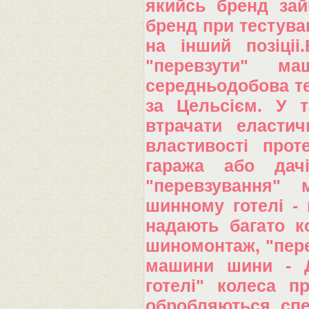
якийсь бренд зай
бренд при тестува
на інший позіці
"перевзути" м
середньодобова те
за Цельсієм. У т
втрачати еластич
властивості прот
гаража або дачі
"перевзування" 
шинному готелі - 
надають багато к
шиномонтаж, "перев
машини шини - Д
готелі" колеса п
обробляються спе