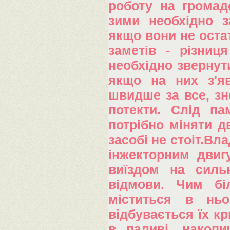
роботу на громад
зими необхідно з
якщо вони не оста
заметів - різниц
необхідно звернути
якщо на них з'яв
швидше за все, зн
потекти. Слід па
потрібно міняти д
засобі не стоіт.Вл
інжекторним двиг
виїздом на силь
відмови. Чим бі
міститься в ньо
відбувається їх кр
в паливі, накопи