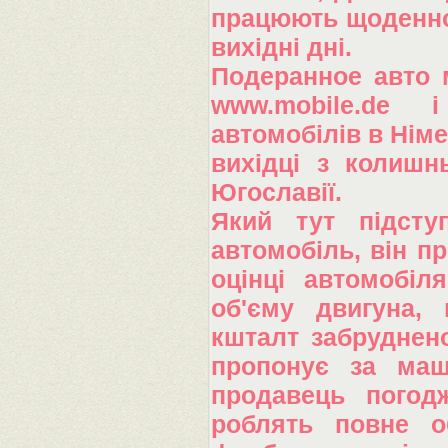
працюють щоденно, 
вихідні дні.
Подеранное авто м
www.mobile.de і 
автомобілів в Німе
вихідці з колишн
Югославії.
Який тут підсту
автомобіль, він пр
оцінці автомобіл
об'єму двигуна, 
кшталт забруднено
пропонує за маш
продавець погод
роблять повне о