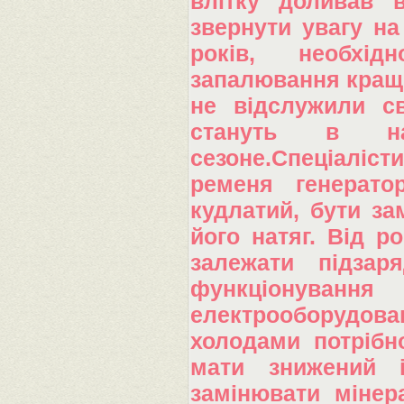
влітку доливав 
звернути увагу на
років, необхід
запалювання краще
не відслужили с
стануть в на
сезоне.Спеціаліс
ременя генерато
кудлатий, бути за
його натяг. Від р
залежати підзар
функціону
електрооборудова
холодами потрібн
мати знижений і
замінювати мінер