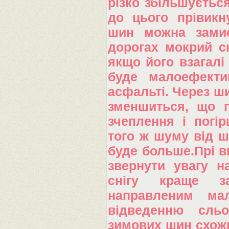
різко збільшуєтьс
до цього прівикн
шин можна замис
дорогах мокрий с
якщо його взагалі
буде малоефекти
асфальті. Через ш
зменшиться, що п
зчеплення і погі
того ж шуму від ш
буде больше.Прі в
звернути увагу н
снігу краще з
направленим ма
відведенню сльо
зимових шин схожи