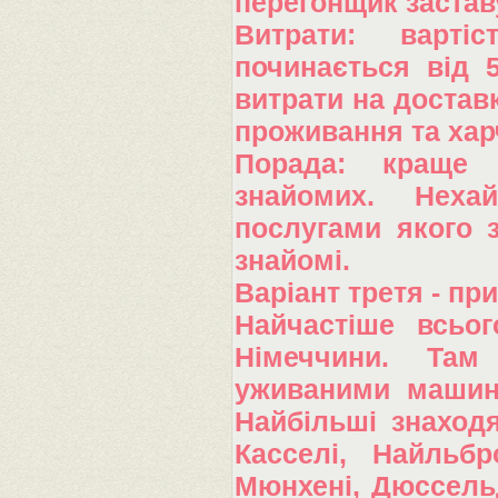
перегонщик застав
Витрати: варті
починається від 
витрати на доставк
проживання та хар
Порада: краще 
знайомих. Неха
послугами якого з
знайомі.
Варіант третя - пр
Найчастіше всьо
Німеччини. Там
уживаними машина
Найбільші знаходя
Касселі, Найльбр
Мюнхені, Дюссельд