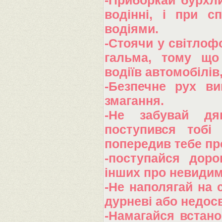
-Приборкай бурхли
водінні, і при с
водіями.
-Стоячи у світлофо
гальма, тому що 
водіїв автомобілів
-Безпечне рух ви
змагання.
-Не забувай дя
поступився тобі
попередив тебе пр
-поступайся доро
інших про невидим
-Не наполягай на с
дурневі або недос
-Намагайся встано