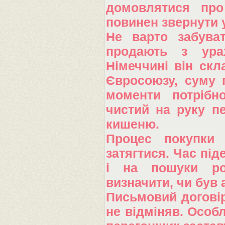
домовлятися про
повинен звернути у
Не варто забува
продають з ура
Німеччині він скл
Євросоюзу, суму п
моменти потрібн
чистий на руку пе
кишеню.
Процес покупки
затягтися. Час під
і на пошуки ро
визначити, чи був 
Письмовий договір
не відміняв. Особ