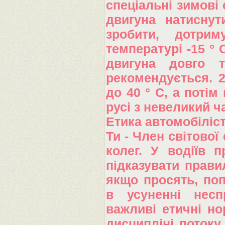
спеціальні зимові
двигуна натиснут
зробити, дотрим
температурі -15 ° 
двигуна довго 
рекомендується. 2
до 40 ° С, а поті
русі з невеликий ч
Етика автомобіліст
Ти - Член світової
колег. У водіїв 
підказувати прави
якщо просять, поп
в усуненні несп
важливі етичні но
дисципліні потоку 