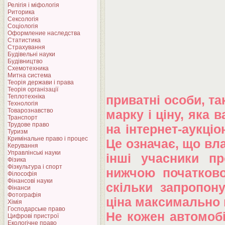
Релігія і міфологія
Риторика
Сексологія
Соціологія
Оформление наследства
Статистика
Страхування
Будівельні науки
Будівництво
Схемотехника
Митна система
Теорія держави і права
Теорія організації
Теплотехніка
приватні особи, та
Технологія
Товарознавство
марку і ціну, яка 
Транспорт
Трудове право
на інтернет-аукціо
Туризм
Кримінальне право і процес
Це означає, що вла
Керування
Управлінські науки
інші учасники п
Фізика
Фізкультура і спорт
нижчою початкової
Філософія
Фінансові науки
скільки запропон
Фінанси
Фотографія
ціна максимально 
Хімія
Господарське право
Не кожен автомобі
Цифрові пристрої
Екологічне право