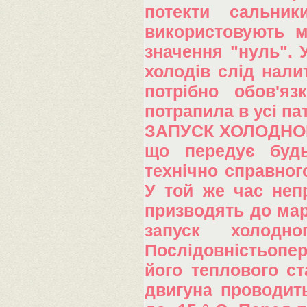
потекти сальни
використовують м
значення "нуль". 
холодів слід нали
потрібно обов'я
потрапила в усі па
ЗАПУСК ХОЛОДНОГО
що передує будь
технічно справног
У той же час непр
призводять до мар
запуск холодн
Послідовністьопер
його теплового ст
двигуна проводить