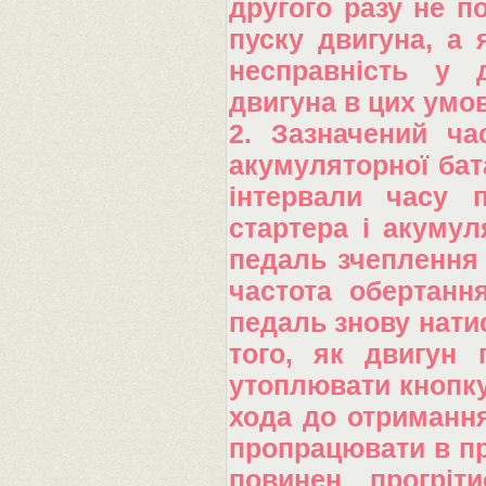
другого разу не п
пуску двигуна, а 
несправність у д
двигуна в цих умов
2. Зазначений ча
акумуляторної бат
інтервали часу 
стартера і акумул
педаль зчеплення 
частота обертанн
педаль знову натис
того, як двигун 
утоплювати кнопку 
хода до отримання
пропрацювати в пр
повинен прогріт