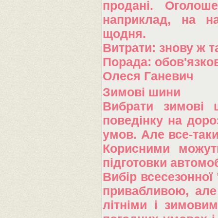
продані. Оголош
наприклад, на н
щодня.
Витрати: знову ж т
Порада: обов'язко
Олеся Ганевич
Зимові шини
Вибрати зимові 
поведінку на доро
умов. Але все-таки
Корисними можуть
підготовки автомоб
Вибір всесезонної 
привабливою, але
літніми і зимовим