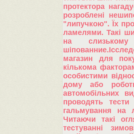
протектора нагаду
розроблені нешип
"липучкою". Їх пр
ламелями. Такі ши
на слизькому
шіпованние.Іссле
магазин для пок
кількома факторам
особистими відно
дому або роботи
автомобільних ви
проводять тести
гальмування на л
Читаючи такі огл
тестуванні зимо