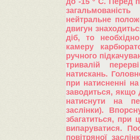
до -15 ° С. Перед 
загальмованіст
нейтральне полож
двигун знаходитьс
діб, то необхідн
камеру карбюрат
ручного підкачуван
тривалій перерв
натискань. Головн
при натисненні на
заводиться, якщо д
натиснути на пе
заслінки). Впорс
збагатиться, при 
випаруватися. Пос
повітряної заслі