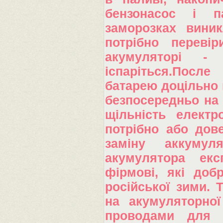
бензонасос і п
заморозках виник
потрібно переві
акумуляторі -
іспаріться.После
батарею доцільно 
безпосередньо на 
щільність електр
потрібно або дов
заміну аккумуля
акумулятора екс
фірмові, які доб
російської зими. 
на акумуляторної
проводами для "