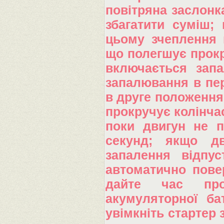
повітряна заслонк
збагатити суміш;
цьому зчеплення 
що полегшує прокр
включається зап
запалювання в пе
в друге положення 
прокручує колінчас
поки двигун не п
секунд; якщо д
запалення відпус
автоматично пове
дайте час про
акумуляторної ба
увімкніть стартер 