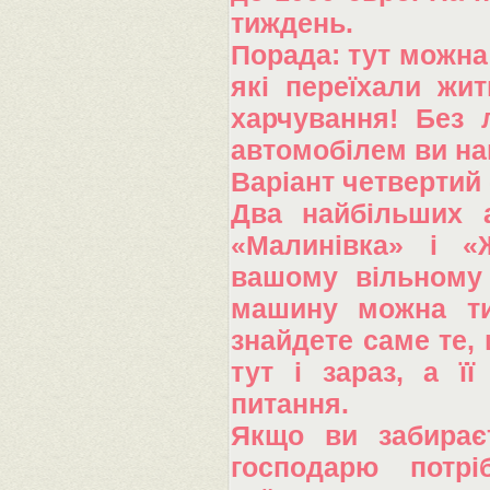
тиждень.
Порада: тут можна 
які переїхали жи
харчування! Без 
автомобілем ви на
Варіант четвертий 
Два найбільших а
«Малинівка» і «
вашому вільному 
машину можна ти
знайдете саме те,
тут і зараз, а її
питання.
Якщо ви забирає
господарю потрі