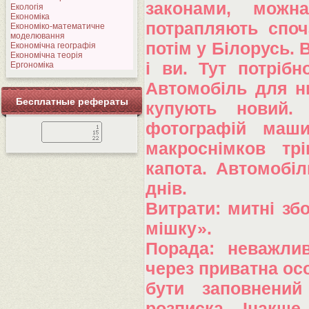
законами, можна
Екологія
Економіка
потрапляють споч
Економіко-математичне
моделювання
потім у Білорусь.
Економічна географія
Економічна теорія
і ви. Тут потрібн
Ергономіка
Автомобіль для ни
Бесплатные рефераты
купують новий.
фотографій маши
макроснімков тр
капота. Автомобіл
днів.
Витрати: митні збо
мішку».
Порада: неважли
через приватна осо
бути заповнений
розписка. Інакше