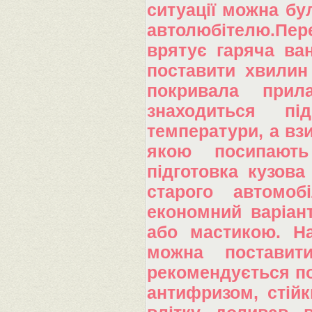
ситуації можна бу
автолюбітелю.Пер
врятує гаряча ван
поставити хвилин
покривала прил
знаходиться п
температури, а вз
якою посипають
підготовка кузова
старого автомо
економний варіан
або мастикою. Н
можна поставити
рекомендується по
антифризом, стійк