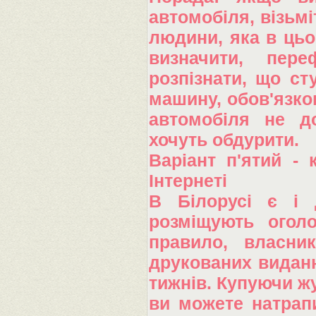
автомобіля, візьмі
людини, яка в цьо
визначити, пер
розпізнати, що ст
машину, обов'язков
автомобіля не до
хочуть обдурити.
Варіант п'ятий - 
Інтернеті
В Білорусі є і д
розміщують огол
правило, власни
друкованих виданн
тижнів. Купуючи жу
ви можете натрапи