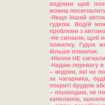
водіями щоб поп
можна посигналит
-Якщо інший автом
гудком. Водій мо
проблеми з автомо
-Не сигнали, щоб п
помилку. Гудок м
більше помилок.
-Ніколи НЕ сигнали 
-Надаю перевагу в 
-- водіям, які не 
за чагарника, буд
покриті брудом аб
-- пішоходам, не 
капелюхів, захопле