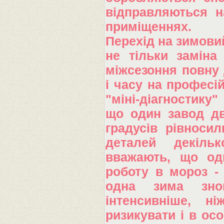
відправляються н
приміщеннях.
Перехід на зимовий
не тільки заміна
міжсезоння повну 
і часу на професі
"міні-діагностику
що один завод дв
градусів рівноси
деталей декільк
вважають, що одн
роботу в мороз - 
одна зима зно
інтенсивніше, н
ризикувати і в ос