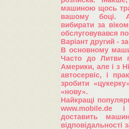
машиною щось тра
вашому боці. А
вибирати за віком
обслуговувався по 
Варіант другий - 
В основному маши
Часто до Литви п
Америки, але і з 
автосервіс, і пр
зробити «цукерку»
«нову».
Найкращі популярн
www.mobile.de і
доставить машин
відповідальності з