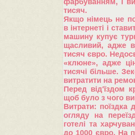
фарбуванням, і ви
тисяч.
Якщо німець не по
в інтернеті і став
машину купує турк
щасливий, адже в
тисяч євро. Недос
«клюне», адже ці
тисячі більше. Зе
витратити на ремон
Перед від'їздом к
щоб було з чого ви
Витрати: поїздка 
огляду на переїз
готелі та харчува
до 1000 євро. На 