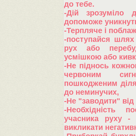
до тебе.
-Дій зрозуміло 
допоможе уникнути
-Терпляче і побла
-поступайся шлях 
рух або перебу
усмішкою або кивк
-Не піднось кожно
червоним сигн
пошкодженим діля
до неминучих,
-Не "заводити" від
-Необхідність п
учасника руху -
викликати негатив