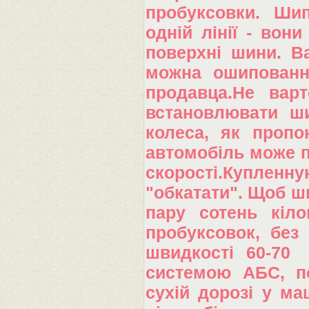
пробуксовки. Ши
одній лінії - вон
поверхні шини. В
можна ошипованн
продавца.Не варт
встановлювати ши
колеса, як пропо
автомобіль може п
скорості.Купленну
"обкатати". Щоб ш
пару сотень кіло
пробуксовок, без 
швидкості 60-70
системою АБС, по
сухій дорозі у ма