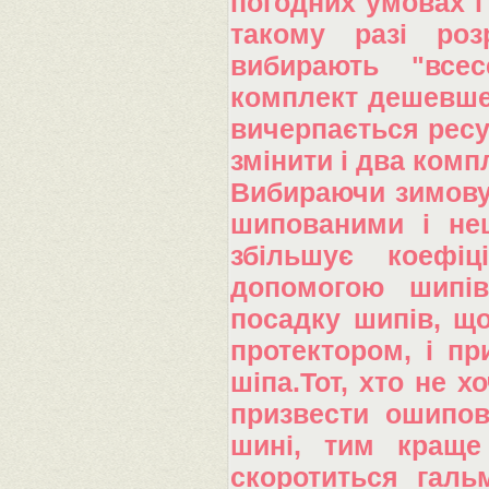
погодних умовах і
такому разі роз
вибирають "всес
комплект дешевше 
вичерпається ресу
змінити і два комп
Вибираючи зимову 
шипованими і не
збільшує коефі
допомогою шипів
посадку шипів, щ
протектором, і пр
шіпа.Тот, хто не 
призвести ошипов
шині, тим краще
скоротиться галь