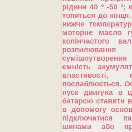
рідини 40 ° -50 °;
топиться до кінця
нижче температур
моторне масло гу
колінчастого ва
розпилювання
сумішоутворення
ємність акумулят
властивості, 
послаблюється. О
пуск двигуна в ц
батарею ставити в
в допомогу основ
підключатися па
шинами або про