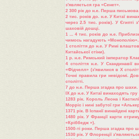
з'являється гра «Сенет».
2 300 рік до н.е. Перша письмова 
2 тис. років до. н.е. У Китаї в
через 2.5 тис. років). У Єгипті
шаховій дошці.
1 ... 4 тис. років до н.е. Прибл
чимось нагадують «Монополію». М
1 століття до н.е. У Римі влашт
Китайської стіни).
1 р. н.е. Римський імператор Кла
4 століття н.е. У Скандинавії
«Фідчелл» (з'явилися в Х століт
Точні правила гри невідомі. До
столітті.
7 до н.е. Перша згадка про шахи.
IХ до н.е. У Китаї винаходять г
1283 рік. Король Леона і Кастил
Морріс і нині забутої гри «Альке
1371 рік. В Іспанії винайдені кар
1480 рік. У Франції карти отри
«Кріббедж »).
1500-ті роки. Перша згадка про 
1530 рік. У Флоренції з'являють