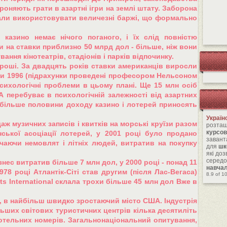
ороняють грати в азартні ігри на землі штату. Заборона
тали використовувати величезні баржі, що формально
казино немає нічого поганого, і їх слід повністю
и на ставки приблизно 50 млрд дол - більше, ніж вони
ання кінотеатрів, стадіонів і парків відпочинку.
гроші. За двадцять років ставки американців виросли
ими 1996 (підрахунки проведені професором Нельсоном
сихологічні проблеми в цьому плані. Ще 15 млн осіб
 перебуває в психологічній залежності від азартних
о більше половини доходу казино і лотерей приносять
Україн
аж музичних записів і квитків на морські круїзи разом
розташ
курсов
ької асоціації лотерей, у 2001 році було продано
завант
чаючи немовлят і літніх людей, витратив на покупку
для
шк
які до
середо
знес витратив більше 7 млн дол, у 2000 році - понад 11
навча
78 році Атлантік-Сіті став другим (після Лас-Вегаса)
8.9
of
1
ts International склала трохи більше 45 млн дол Вже в
і, в найбільш швидко зростаючий місто США. Індустрія
льших світових туристичних центрів кілька десятиліть
отельних номерів. Загальнонаціональний опитування,