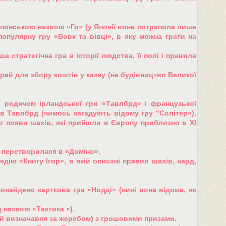
ю японською назвою «Го» (у Японії вона потрапила лише
 популярну гру «Вовк та вівці», в яку можна грати на
а стратегічна гра в історії людства, її полі і правила
рей для збору коштів у казну (на будівництво Великої
о родичем ірландської гри «Тавлбрд» і французької
и в Тавлбрд (чимось нагадують відому гру "Солітер»).
до появи шахів, які прийшли в Європу приблизно в XI
е перетворилася в «Доміно».
дію «Книгу Ігор», в якій описані правил шахів, нард,
инайдено карткова гра «Нодді» (нині вона відома, як
 назвою «Тактика »).
ий визначався за жеребом) з грошовими призами.