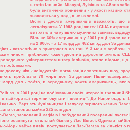
штатів Іллінойс, Міссурі, Луізіана та Айова заб
була витончено обійдений - у якості казино с
знаходяться у воді, а не на землі.
Вісім з десяти американців вважають, що в 
легалізувати. У 1998 році жителі США витратил
витратили на купівлю музичних записів, відвідув
Більше 60% американців у 2001 році грали на 
на 2 800% - з 17 млрд до 482 млрд дол За дан
діють патологічною пристрастю до гри. У 3 млн є серйозні п
Таким чином, приблизно кожен десятий дорослий житель США
, проведеного університетом штату Іллінойс, стало відомо, щ
ми проблемами.
е доходу, ніж кіноіндустрія, організація спортивних шоу, прод
ляють приблизно 70 млрд дол За даними Північноамериканс
 млрд дол - тобто, в середньому, кожен американець, вклю
Politics, в 2001 році на лобіювання своїх інтересів гральний бі
 в найкоротші терміни окупати інвестиції. До Наприклад, в 19
 казино. Вартість будівництва і запуску першого казино Resor
казино становив майже 225 млн дол
с-Вегас, заснований мафією і побудований посередині пустел
рно розвинути готельний бізнес у Лас-Вегасі. Одним з найбі
ю-Йорк майже вдвічі поступається Лас-Вегасу за кількістю г