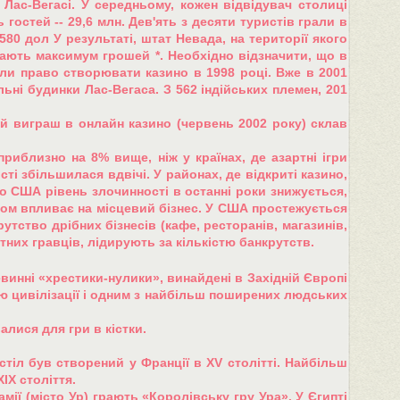
ас-Вегасі. У середньому, кожен відвідувач столиці
гостей -- 29,6 млн. Дев'ять з десяти туристів грали в
580 дол У результаті, штат Невада, на території якого
шають максимум грошей *. Необхідно відзначити, що в
мали право створювати казино в 1998 році. Вже в 2001
ьні будинки Лас-Вегаса. З 562 індійських племен, 201
й виграш в онлайн казино (червень 2002 року) склав
приблизно на 8% вище, ніж у країнах, де азартні ігри
сті збільшилася вдвічі. У районах, де відкриті казино,
по США рівень злочинності в останні роки знижується,
ином впливає на місцевий бізнес. У США простежується
утство дрібних бізнесів (кафе, ресторанів, магазинів,
тних гравців, лідирують за кількістю банкрутств.
винні «хрестики-нулики», винайдені в Західній Європі
ою цивілізації і одним з найбільш поширених людських
лися для гри в кістки.
 стіл був створений у Франції в XV столітті. Найбільш
IX століття.
мії (місто Ур) грають «Королівську гру Ура». У Єгипті