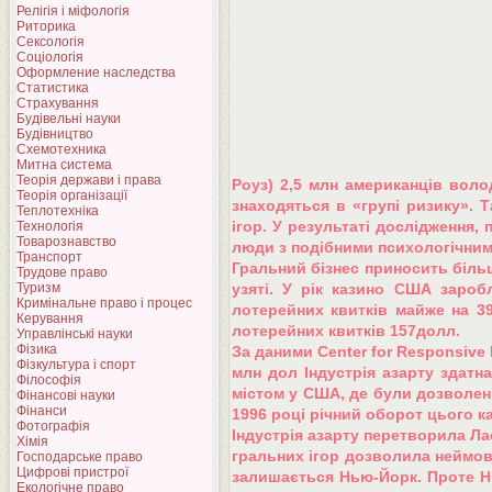
Релігія і міфологія
Риторика
Сексологія
Соціологія
Оформление наследства
Статистика
Страхування
Будівельні науки
Будівництво
Схемотехника
Митна система
Теорія держави і права
Роуз) 2,5 млн американців воло
Теорія організації
знаходяться в «групі ризику». 
Теплотехніка
ігор. У результаті дослідження
Технологія
Товарознавство
люди з подібними психологічни
Транспорт
Гральний бізнес приносить більш
Трудове право
Туризм
узяті. У рік казино США зароб
Кримінальне право і процес
лотерейних квитків майже на 39
Керування
лотерейних квитків 157долл.
Управлінські науки
Фізика
За даними Center for Responsive 
Фізкультура і спорт
млн дол Індустрія азарту здатна
Філософія
містом у США, де були дозволені
Фінансові науки
Фінанси
1996 році річний оборот цього 
Фотографія
Індустрія азарту перетворила Ла
Хімія
гральних ігор дозволила неймові
Господарське право
Цифрові пристрої
залишається Нью-Йорк. Проте Нь
Екологічне право