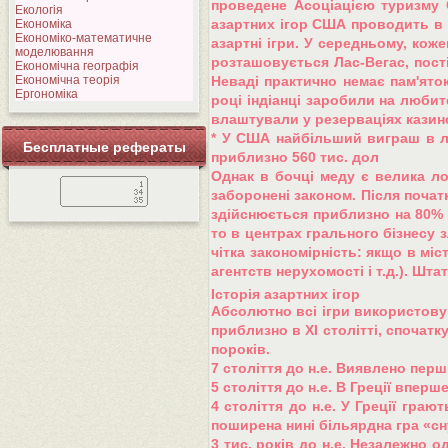
проведене Асоціацією туризму 
Екологія
азартних ігор США проводить в н
Економіка
Економіко-математичне
азартні ігри. У середньому, кож
моделювання
розташовується Лас-Вегас, пост
Економічна географія
Економічна теорія
Неваді практично немає пам'яток
Ергономіка
році індіанці заробили на любит
влаштували у резерваціях казин
* У США найбільший виграш в ло
Бесплатные рефераты
приблизно 560 тис. дол
Однак в бочці меду є велика лож
заборонені законом. Після початк
здійснюється приблизно на 80% б
то в центрах грального бізнесу 
чітка закономірність: якщо в міс
агентств нерухомості і т.д.). Ш
Історія азартних ігор
Абсолютно всі ігри використовув
приблизно в XI столітті, спочат
пороків.
7 століття до н.е. Виявлено пер
5 століття до н.е. В Греції впер
4 століття до н.е. У Греції гра
поширена нині більярдна гра «сну
3 тис. років до н.е. Незалежно о