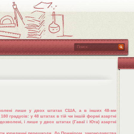
зволені лише у двох штатах США, а в інших 48-ми
180 градусів: у 48 штатах в тій чи іншій формі азартні
) дозволені, і лише у двох штатах (Гаваї і Юта) азартні
ити юридичні перешкоди. До Приміром, законодавства