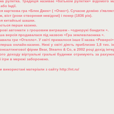
дена рулетка. Традиція називає «батьком рулетки» відомого м
або Індії.
ся карткова гра «Блек Джек» ( «Очко»). Сучасне доміно з'являєть
, віст (роки створення невідомі) і покер (1836 рік).
ся китайські шашки.
ається перше казино.
ігрові автомати з грошовим виграшем - «однорукі бандити ».
рша версія продавалася під назвою «Гра землевласника ».
равила гри «Отелло». У світі прижилося інше її назва «Реверсі»
я перша онлайн-казино. Нині у світі діють приблизно 1,8 тис. 
нсалтингової фірми Bear, Stearns & Co, в 2002 році дохід інте
го доходу віртуальні гральні будинки отримують за рахунок
 ігри в мережі заборонено.
 використані матеріали з сайту http://nt.ru/