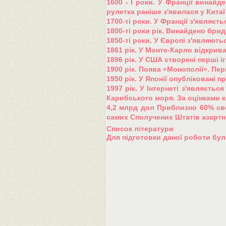
1600 - І роки. У Франції винай
рулетка раніше з'явилася у Китаї 
1700-ті роки. У Франції з'являєть
1800-ті роки рік. Винайдено бридж
1850-ті роки. У Європі з'являють
1861 рік. У Монте-Карло відкрив
1896 рік. У США створені перші 
1900 рік. Поява «Монополії». Пе
1950 рік. У Японії опубліковані п
1997 рік. У Інтернеті з'являєтьс
Карибського моря. За оцінками ко
4,2 млрд дол Приблизно 60% сво
самих Сполучених Штатів азартні
Список літератури
Для підготовки даної роботи були