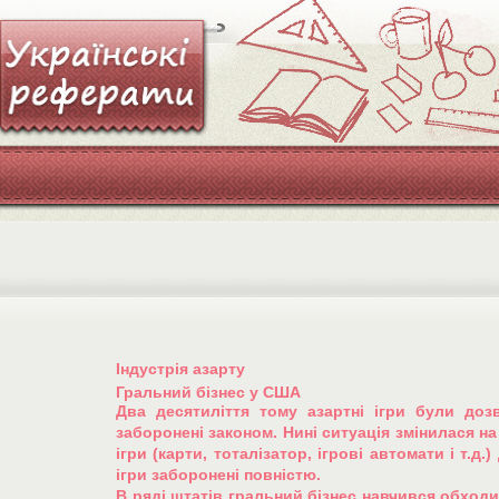
Індустрія азарту
Гральний бізнес у США
Два десятиліття тому азартні ігри були до
заборонені законом. Нині ситуація змінилася на 
ігри (карти, тоталізатор, ігрові автомати і т.д.
ігри заборонені повністю.
В ряді штатів гральний бізнес навчився обход