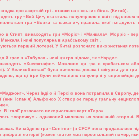
згадка про азартній грі - ставки на кінських бігах. (Китай).
инаходять гру «Вей-Ци», яка стала популярною в світі під своє
 з'являється гра «Вовки та шакали», правила якої нагадують
изно в Єгипті винаходять гри «Моріс» і «Манкала». Морріс - перш
анкала і нині популярна в арабському світі.
овуються перший лотереї. У Китаї розпочато використання лоте
вдій грає в «Табула» - нині ця гра відома, як «Нарди».
 винаходять «Хнефатафл». Можливо ця гра є прабатьком аб
ті). У Великобританії була виявлена дошка і фігурки для гр
ведено, що ці ігри були неймовірно популярні у європейців 
ру «Маджонг». Через Індію й Персію вона потрапила в Європу, д
ії (нині Іспанія) Альфонсо Х створює першу гральну енциклопе
рке».
ти. В Італії розпочато використання карт «Таро».
мують «сорочку» - однаковий малюнок на зовнішній стороні. В
шашках. Винайдено гра «Солітер» (в СРСР вона продавалася під
ся цифрові лотереї (кожен квиток мав персональний номер, як