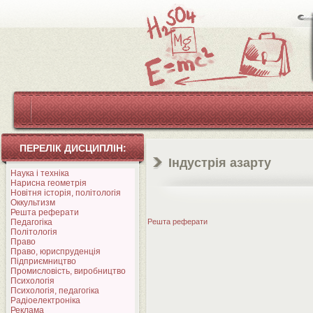
ПЕРЕЛІК ДИСЦИПЛІН:
Індустрія азарту
Наука і техніка
Нарисна геометрія
Новітня історія, політологія
Оккультизм
Решта реферати
Педагогіка
Решта реферати
Політологія
Право
Право, юриспруденція
Підприємництво
Промисловість, виробництво
Психологія
Психологія, педагогіка
Радіоелектроніка
Реклама