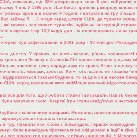
США, показало, що 38% американців хоча б раз побували в Л
ьому 4 дні. У 1996 році Лас-Вегас прийняв рекордну кількість 
ен гравець провів в казино 4 години і витратив на гру більше 
ійно займає 5 ... 6 місця серед штатів США, де туристи зали
, які можуть зацікавити туристів. Індійські резервації отри
елів азартних ігор 12,7 млрд дол - їх випереджають лише грал
о.
терею був зафіксований в 2001 році - 90 млн дол Рекордни
ка дьогтю. У країнах, де діють казино, рівень злочинності 
у грального бізнесу в Атлантік-Сіті число злочинів у цьому мі
ільше злочинів, ніж у середньому по країні. Якщо в цілому 
злочинність, навпаки, зростає. Крім того, казино не кращим ч
ті відкриваються гральні будинки, то за цим слід масове банкр
тати США, серед населення яких найбільш високий відсоток азар
алися для того, щоб робити ставки і вигравати. Навіть безне
ку були азартною грою. Азартні ігри стали невід'ємною частин
ші кубики з нанесеними цифрами. Можливо, вони використовува
ше сформульовані правила тоталізатора.
ють в гру, правила якої схожі з більярдом. Перший більярдний
кер» була винайдена британськими офіцерами в Індії в кінці X
дин дот одного гри виникають у різних цивілізацій. У Месопота