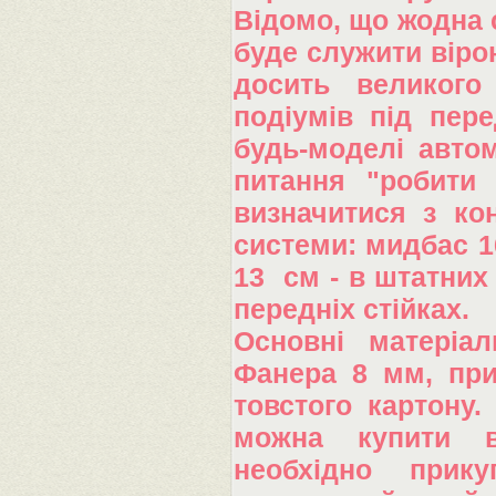
Відомо, що жодна 
буде служити віро
досить великого
подіумів під пер
будь-моделі авто
питання "робити
визначитися з ко
системи: мидбас 1
13 см - в штатних 
передніх стійках.
Основні матеріал
Фанера 8 мм, приб
товстого картону
можна купити в
необхідно прику