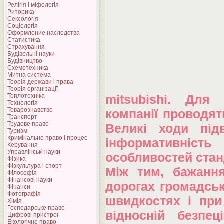
Релігія і міфологія
Риторика
Сексологія
Соціологія
Оформление наследства
Статистика
Страхування
Будівельні науки
Будівництво
Схемотехника
Митна система
Теорія держави і права
Теорія організації
Теплотехніка
mitsubishi. Для 
Технологія
Товарознавство
компанії проводят
Транспорт
Трудове право
Великі ходи підв
Туризм
Кримінальне право і процес
інформативність
Керування
Управлінські науки
особливостей стан
Фізика
Фізкультура і спорт
Між тим, бажання
Філософія
Фінансові науки
дорогах громадськ
Фінанси
Фотографія
швидкостях і при
Хімія
Господарське право
відносній безпе
Цифрові пристрої
Екологічне право