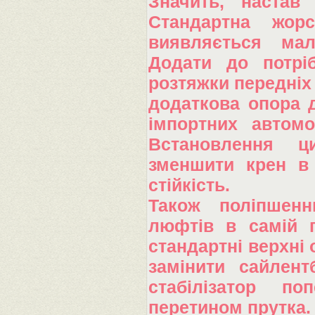
Значить, настав
Стандартна жорс
виявляється мал
Додати до потріб
розтяжки передніх 
додаткова опора д
імпортних автомо
Встановлення ц
зменшити крен в 
стійкість.
Також поліпшенн
люфтів в самій п
стандартні верхні 
замінити сайлент
стабілізатор по
перетином прутка.