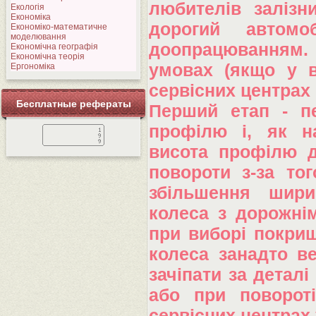
любителів залізн
Екологія
Економіка
дорогий автомо
Економіко-математичне
моделювання
доопрацюванням. 
Економічна географія
Економічна теорія
умовах (якщо у в
Ергономіка
сервісних центрах 
Бесплатные рефераты
Перший етап - п
профілю і, як н
висота профілю д
повороти з-за то
збільшення шири
колеса з дорожнім
при виборі покриш
колеса занадто в
зачіпати за деталі
або при поворот
сервісних центрах