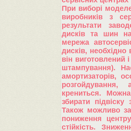
При виборі моделе
виробників з се
результати завод
дисків та шин на
мережа автосервіс
дисків, необхідно 
він виготовлений і
штампування). На
амортизаторів, о
розгойдування,
крениться. Можна
збирати підвіску 
Також можливо за
пониження центру 
стійкість. Зниже