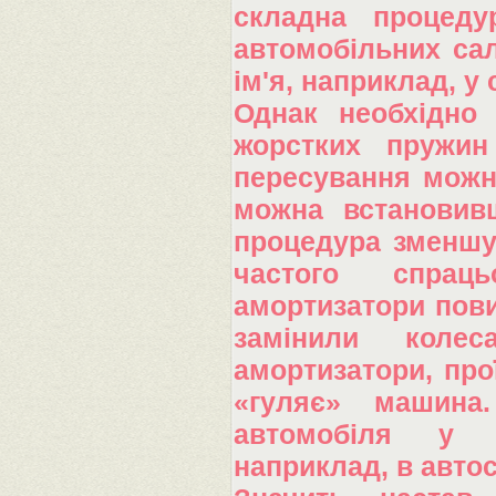
складна процеду
автомобільних сал
ім'я, наприклад, у 
Однак необхідно 
жорстких пружин
пересування можна
можна встановивш
процедура зменшує
частого спраць
амортизатори пови
замінили коле
амортизатори, про
«гуляє» машина
автомобіля у в
наприклад, в автос