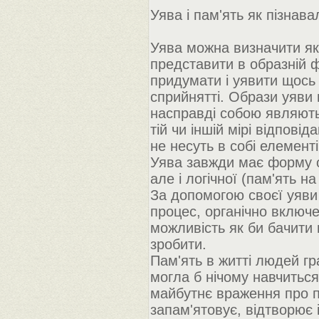
Уява і пам'ять як пізнава
Уява можна визначити як
представити в образній фо
придумати і уявити щось н
сприйнятті. Образи уяви 
насправді собою являють.
тій чи іншій мірі відпові
не несуть в собі елементі
Уява завжди має форму об
але і логічної (пам'ять на
За допомогою своєї уяви 
процес, органічно включе
можливість як би бачити
зробити.
Пам'ять в житті людей гр
могла б нічому навчиться
майбутнє враження про п
запам'ятовує, відтворює 