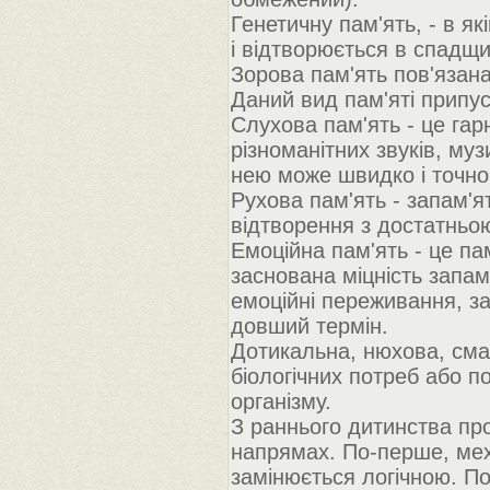
Генетичну пам'ять, - в як
і відтворюється в спадщи
Зорова пам'ять пов'язана
Даний вид пам'яті припус
Слухова пам'ять - це гар
різноманітних звуків, му
нею може швидко і точно з
Рухова пам'ять - запам'я
відтворення з достатньою
Емоційна пам'ять - це па
заснована міцність запа
емоційні переживання, за
довший термін.
Дотикальна, нюхова, сма
біологічних потреб або п
організму.
З раннього дитинства про
напрямах. По-перше, мех
замінюється логічною. П