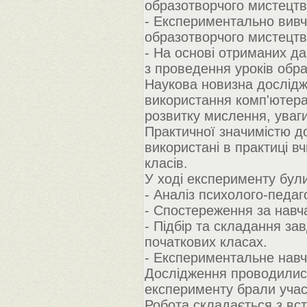
образотворчого мистецтв
- Експериментально вивч
образотворчого мистецтв
- На основі отриманих д
з проведення уроків обр
Наукова новизна дослідж
використання комп'ютера
розвитку мислення, уваги
Практичної значимістю д
використані в практиці в
класів.
У ході експерименту були
- Аналіз психолого-педаг
- Спостереження за навч
- Підбір та складання з
початкових класах.
- Експериментальне навч
Дослідження проводилися 
експерименту брали участь
Робота складається з всту