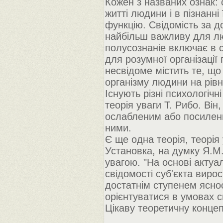
Кожен з названих ознак: с
житті людини і в пізнанн
функцію. Свідомість за 
найбільш важливу для лю
полусознаніе включає в 
для розумної організації
несвідоме містить те, щ
організму людини на рівн
Існують різні психологічн
теорія уваги Т. Рибо. Він
ослабленим або посилени
ними.
Є ще одна теорія, теорія
Установка, на думку Я.М.
увагою. "На основі акту
свідомості суб'єкта вирос
достатнім ступенем ясност
орієнтуватися в умовах си
Цікаву теоретичну концеп