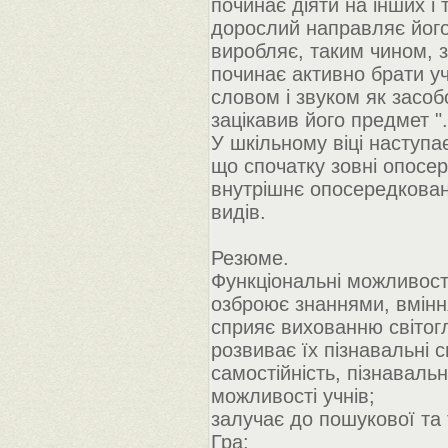
починає діяти на інших і т
дорослий направляє його 
виробляє, таким чином, зі
починає активно брати уч
словом і звуком як засоб
зацікавив його предмет ".
У шкільному віці наступа
що спочатку зовні опосе
внутрішнє опосередковане
видів.
Резюме.
Функціональні можливості
озброює знаннями, вмінн
сприяє вихованню світогл
розвиває їх пізнавальні с
самостійність, пізнавальн
можливості учнів;
залучає до пошукової та 
Гра: