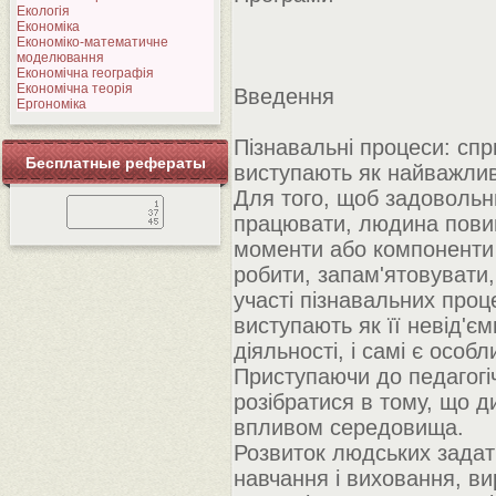
Екологія
Економіка
Економіко-математичне
моделювання
Економічна географія
Економічна теорія
Введення
Ергономіка
Пізнавальні процеси: спр
Бесплатные рефераты
виступають як найважливі
Для того, щоб задовольни
працювати, людина повинн
моменти або компоненти 
робити, запам'ятовувати
участі пізнавальних проц
виступають як її невід'є
діяльності, і самі є особ
Приступаючи до педагогіч
розібратися в тому, що д
впливом середовища.
Розвиток людських задаткі
навчання і виховання, ви