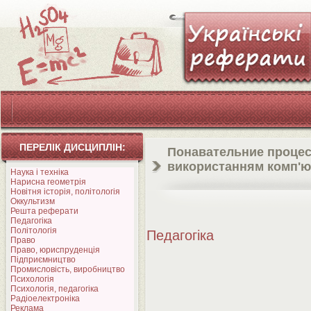
ПЕРЕЛІК ДИСЦИПЛІН:
Понавательние процеси
використанням комп'ю
Наука і техніка
Нарисна геометрія
Новітня історія, політологія
Оккультизм
Решта реферати
Педагогіка
Політологія
Педагогіка
Право
Право, юриспруденція
Підприємництво
Промисловість, виробництво
Психологія
Психологія, педагогіка
Радіоелектроніка
Реклама