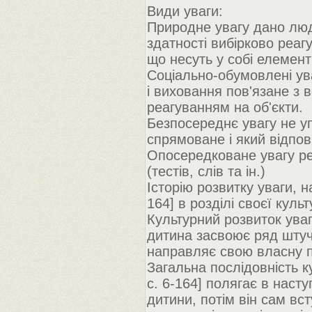
Види уваги:
Природне увагу дано люд
здатності вибірково реагу
що несуть у собі елемент
Соціально-обумовлені ув
і виховання пов'язане з 
реагуванням на об'єкти.
Безпосереднє увагу не уп
спрямоване і який відпо
Опосередковане увагу ре
(тестів, слів та ін.)
Історію розвитку уваги, н
164] в розділі своєї куль
Культурний розвиток ува
дитина засвоює ряд штучн
направляє свою власну по
Загальна послідовність к
c. 6-164] полягає в наст
дитини, потім він сам вс