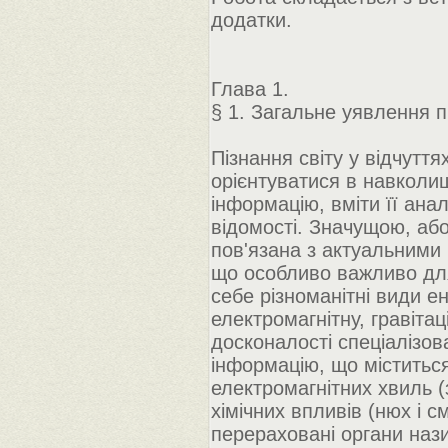
додатки.
Глава 1.
§ 1. Загальне уявлення 
Пізнання світу у відчуття
орієнтуватися в навколи
інформацію, вміти її анал
відомості. Значущою, або
пов'язана з актуальними 
що особливо важливо для
себе різноманітні види ен
електромагнітну, гравітац
досконалості спеціалізов
інформацію, що міститься 
електромагнітних хвиль (з
хімічних впливів (нюх і с
перераховані органи наз