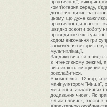
практичні дії, використов
комп'ютерна середу, з'єд
дозволяє дитині засвоюва
цьому, що дуже важливо,
практичної діяльності - 
швидко освоїти роботу на
проводитися як з участю 
ходом виконання гри суп
заохочення використовую
мультиплікації.
Завдяки високій швидкос
в інтенсивному режимі, а 
викликають емоційний під
розслабитися.
У комплексі - 12 ігор, сп
маніпулятором "Миша", реа
мислення, аналітичних і 
додавання чисел. Як пра
кілька навичок, головне,
Характерною особливістю