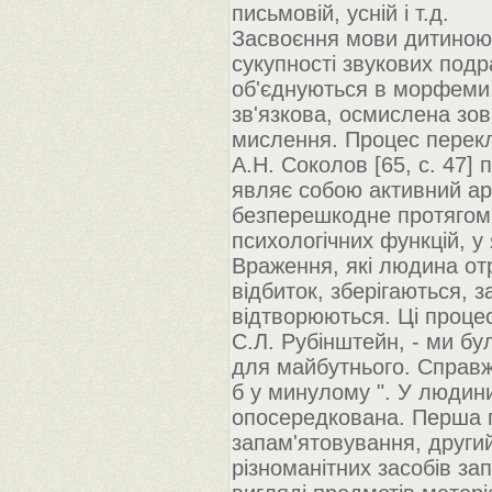
письмовій, усній і т.д.
Засвоєння мови дитиною п
сукупності звукових подра
об'єднуються в морфеми,
зв'язкова, осмислена зов
мислення. Процес перекл
А.Н. Соколов [65, c. 47]
являє собою активний ар
безперешкодне протягом 
психологічних функцій, у
Враження, які людина от
відбиток, зберігаються, з
відтворюються. Ці процес
С.Л. Рубінштейн, - ми бу
для майбутнього. Справжн
б у минулому ". У людини 
опосередкована. Перша 
запам'ятовування, другий
різноманітних засобів з