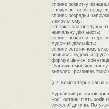
сприяє розвитку пізнавал
стимулює творчі процеси 
сприяє розрядки напруже
знімає втому;
створює благополучну ат
навчальну діяльність;
сприяє розвитку інтересу
Художня діяльність:
сприяє естетичному вихов
розвиває художній кругоз
формує ціннісні орієнтаці
збагачує емоційну сферу
виявляє і розвиває творчі
§ 2. Комп'ютерне навчанн
Бурхливий розвиток нови
Росії останні п'ять років
сучасної дитини. Потужни