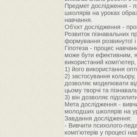
Предмет дослідження - п
школярів на уроках обра
навчання.
Об'єкт дослідження - пр
Розвиток пізнавальних пр
формування розвинутої і 
Гіпотеза - процес навча
може бути ефективним, я
використаний комп'ютер,
1) його використання опт
2) застосування кольору, 
дозволяє моделювати від
цьому творчі та пізнавальн
3) він дозволяє підсилити
Мета дослідження - вивч
молодших школярів на у
Завдання дослідження:
- Вивчити психолого-педа
комп'ютерів у процесі н