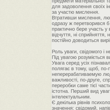
предмети матеріальної т
для задоволення своїх ін
за участю мислення.
Втративши мислення, люд
одразу ж перетворився б 
практично бере участь у в
відчуття, ні сприйняття, 
постійно доводиться вирі
Роль уваги, свідомого і н
Під увагою розуміється ви
Увага серед усіх пізнава
полягає в тому, щоб, по-
неперерабативаемую люд
важливості, по-друге, сп
переробки саме тієї част
істотна. Перший вид уваг
інтелектуальним.
Є декілька рівнів психоло
значення: свідомий, напі