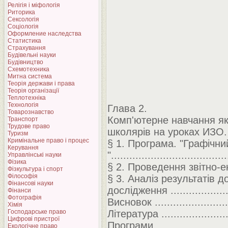
Релігія і міфологія
Риторика
Сексологія
Соціологія
Оформление наследства
Статистика
Страхування
Будівельні науки
Будівництво
Схемотехника
Митна система
Теорія держави і права
Теорія організації
Теплотехніка
Технологія
Глава 2.
Товарознавство
Комп'ютерне навчання як
Транспорт
Трудове право
школярів на уроках ИЗО.
Туризм
Кримінальне право і процес
§ 1. Програма. "Графічн
Керування
".....................................
Управлінські науки
Фізика
§ 2. Проведення звітно-е
Фізкультура і спорт
Філософія
§ 3. Аналіз результатів 
Фінансові науки
дослідження ......................
Фінанси
Фотографія
Висновок ..........................
Хімія
Господарське право
Література ........................
Цифрові пристрої
Програми
Екологічне право