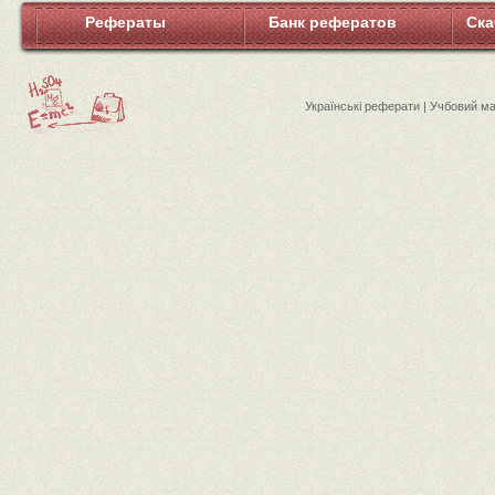
Рефераты
Банк рефератов
Ска
Українські реферати | Учбовий м