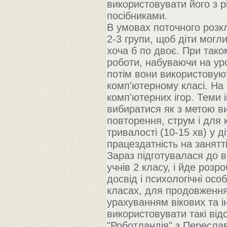
використовувати його з 
посібниками.
В умовах поточного розк
2-3 групи, щоб діти могл
хоча б по двоє. При тако
роботи, набуваючи на уро
потім вони використовують
комп'ютерному класі. На
комп'ютерних ігор. Теми 
вибиратися як з метою ви
повторення, струм і для 
тривалості (10-15 хв) у ді
працездатність на занятті
Зараз підготувалася до 
учнів 2 класу, і йде роз
досвід і психологічні осо
класах, для продовження
урахуванням вікових та і
використовувати такі ві
"Роботландія" з Пересла