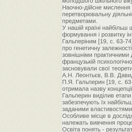
молодшого шкільного віку
Наочно-дійсне мислення 
перетворювальну діяльні
предметами.
У нашій країні найбільш
формування і розвитку і
Гальперіним [19, c. 63-74
про генетичну залежності
зовнішніми практичними 
французькій психологічно
засновували свої теорети
А.Н. Леонтьєв, В.В. Дави
П.Я. Гальперин [19, c. 
отримала назву концепці
Гальперин виділив етапи 
забезпечують їх найбільш
заданими властивостями
Особливе місце в дослід
належать вивчення проц
Освіта понять - результат