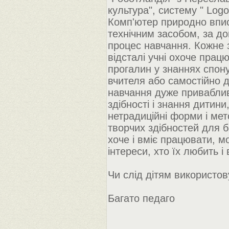
культура", систему " Logo-
Комп'ютер природно впис
технічним засобом, за д
процес навчання. Кожне з
відсталі учні охоче прац
прогалин у знаннях спону
вчителя або самостійно д
навчання дуже приваблив
здібності і знання дитини
нетрадиційні форми і ме
творчих здібностей для ба
хоче і вміє працювати, мо
інтереси, хто їх любить і 
Чи слід дітям використо
Багато педаго