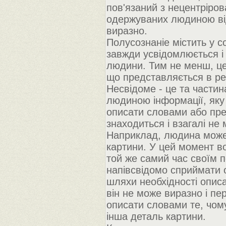
пов'язаний з нецентріров
одержуваних людиною від
виразно.
Полусознаніе містить у с
завжди усвідомлюється і
людини. Тим не менш, це
що представляється в реа
Несвідоме - це та частин
людиною інформації, яку 
описати словами або пред
знаходиться і взагалі не
Наприклад, людина може 
картини. У цей момент во
той же самий час своїм
напівсвідомо сприймати 
шляхи необхідності описат
він не може виразно і пе
описати словами те, чому
інша деталь картини.