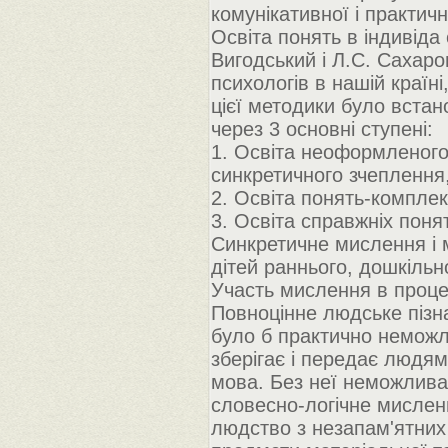
комунікативної і практич
Освіта понять в індивіда
Вигодський і Л.С. Сахаро
психологів в нашій країн
цієї методики було вста
через 3 основні ступені:
1. Освіта неоформленого,
синкретичного зчеплення
2. Освіта понять-комплек
3. Освіта справжніх поня
Синкретичне мислення і 
дітей раннього, дошкільн
Участь мислення в проце
Повноцінне людське пізн
було б практично неможли
зберігає і передає людям
мова. Без неї неможлива
словесно-логічне мисленн
людство з незапам'ятних 