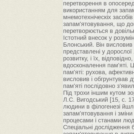
перетворення в опосеред
використанням для запам
мнемотехніческіх засобів
запам'ятовування, що до
перетворюється в довіль
Істотний внесок у розумін
Блонський. Він висловив і
представлені у дорослої 
розвитку, і їх, відповід
вдосконалення пам'яті. Ц
пам'яті: рухова, афективн
висловив і обгрунтував д
пам'яті послідовно з'яви
Під трохи іншим кутом зо
Л.С. Вигодський [15, c. 
людини в філогенезі йшл
запам'ятовування і зміни
процесами і станами люд
Спеціальні дослідження 