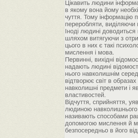
Цікавить людини інформа
в якому вона йому необх
чуття. Тому інформацію п
переробляти, виділяючи в
Іноді людині доводиться
шляхом витягуючи з отрим
цього в них є такі психол
мислення і мова.
Первинні, вихідні відомо
надають людині відомості
нього навколишнім середо
відтворює світ в образах
навколишні предмети і я
властивостей.
Відчуття, сприйняття, уя
людиною навколишнього св
називають способами раці
допомогою мислення й мо
безпосередньо в його від