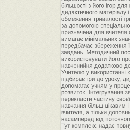
більшості з його ігор дл
дидактичного матеріалу і
обмеження тривалості гри
за допомогою спеціальної
призначена для вчителя а
вимагає мінімальних знан
передбачає збереження ї
завдань. Методичний пос
використовувати його про
навченийня додатково до
Учителю у використанні 
підбирає гри до уроку, д
допомагає учням у процес
розвиток. Інтегрування 
перекласти частину своєї
навчання більш цікавим і
вчителя, а тільки доповн
насамперед від поточного
Тут комплекс надає повн