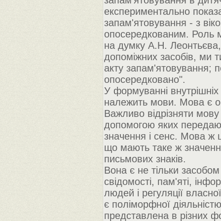
запам'ятовування в дитячо
експериментально показа
запам'ятовування - з вік
опосередкованим. Роль мн
на думку А.Н. Леонтьєва
допоміжних засобів, ми 
акту запам'ятовування; 
опосередковано".
У формуванні внутрішніх
належить мови. Мова є о
Важливо відрізняти мову 
допомогою яких передают
значення і сенс. Мова ж 
що мають таке ж значення
письмових знаків.
Вона є не тільки засобом
свідомості, пам'яті, інф
людей і регуляції власно
є поліморфної діяльністю
представлена в різних фо