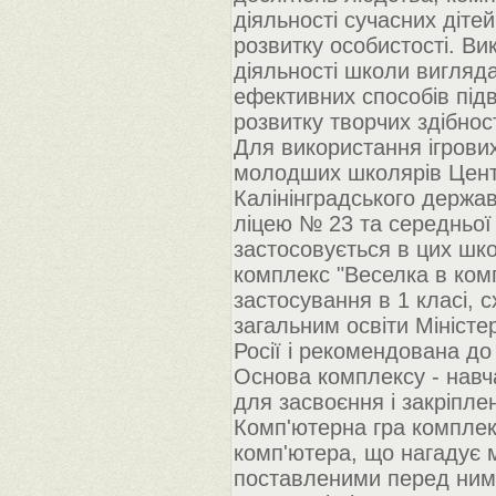
діяльності сучасних дітей
розвитку особистості. Ви
діяльності школи вигляда
ефективних способів підв
розвитку творчих здібнос
Для використання ігрови
молодших школярів Цент
Калінінградського держав
ліцею № 23 та середньої
застосовується в цих шк
комплекс "Веселка в ком
застосування в 1 класі,
загальним освіти Міністе
Росії і рекомендована до
Основа комплексу - навча
для засвоєння і закріпле
Комп'ютерна гра комплек
комп'ютера, що нагадує м
поставленими перед ним