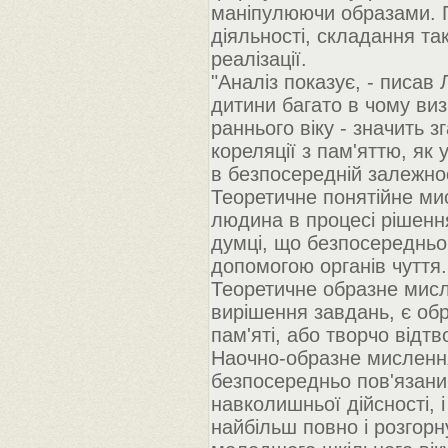
маніпулюючи образами. П
діяльності, складання та
реалізації.
"Аналіз показує, - писав 
дитини багато в чому виз
раннього віку - значить з
кореляції з пам'яттю, як
в безпосередній залежност
Теоретичне понятійне ми
людина в процесі рішення
думці, що безпосередньо
допомогою органів чуття.
Теоретичне образне мисл
вирішення завдань, є об
пам'яті, або творчо відт
Наочно-образне мислення
безпосередньо пов'язан
навколишньої дійсності, 
найбільш повно і розгорн