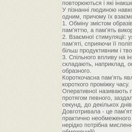
повторюються і які інакш
У пізнанні людиною навко
одним, причому їх взаємо
1. Обміну змістом образі
пам'яттю, а пам'ять вико
2. Взаємної стимуляції: 
пам'яті, сприяючи її пол
більш продуктивним і тв
3. Спільного впливу на і
складають, наприклад, о
образного.
Короткочасна пам'ять явл
короткого проміжку часу.
Оперативної називають п
протягом певного, заздале
секунд, до декількох днів
Довготривала - це пам'ят
практично необмеженого 
нерідко потрібна мисленн
обмежений).