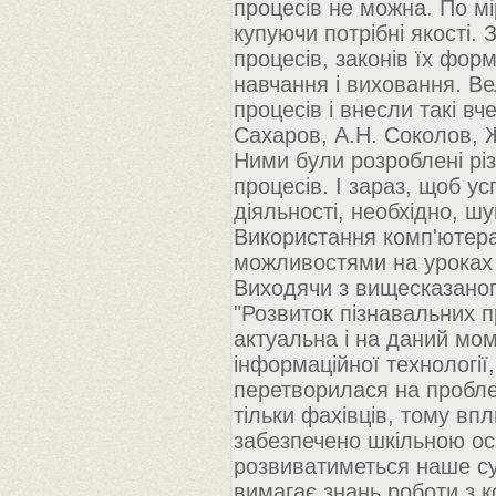
процесів не можна. По мір
купуючи потрібні якості.
процесів, законів їх фо
навчання і виховання. Ве
процесів і внесли такі вч
Сахаров, А.Н. Соколов, Ж
Ними були розроблені різ
процесів. І зараз, щоб у
діяльності, необхідно, ш
Використання комп'ютера
можливостями на уроках 
Виходячи з вищесказано
"Розвиток пізнавальних 
актуальна і на даний мо
інформаційної технології
перетворилася на проблем
тільки фахівців, тому в
забезпечено шкільною ос
розвиватиметься наше сус
вимагає знань роботи з 