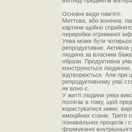
вигляді предметів матері
Основні види пам'яті:
Миттєва, або іконічна; па
картини щойно сприйнятог
переробки отриманої інф
Уява може бути чотирьох 
репродуктивне. Активна 
людина за власним бажан
образи. Продуктивна уява
конструюється людиною, 
відтворюється. Але при ц
репродуктивному уяві ста
як воно є.
У житті людини уява вик
полягає в тому, щоб пред
користуватися ними, вир
емоційних станів. Третя п
пізнавальних процесів і 
формуванні внутрішнього 