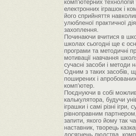
комп'ютерних технологій 
електронних іграшок і ко
його сприйняття навколиш
улюбленої практичної діял
захоплення.
Починаючи вчитися в школ
школах сьогодні ще є осн
програми та методичні п
мотивації навчання школ
сучасні засоби і методи 
Одним з таких засобів, 
поширених і апробованих
комп'ютер.
Поєднуючи в собі можливо
калькулятора, будучи уні
іграшки і самі різні ігри
рівноправним партнером, 
запити, якого йому так ч
наставник, творець казка
досягнень людства, комп'